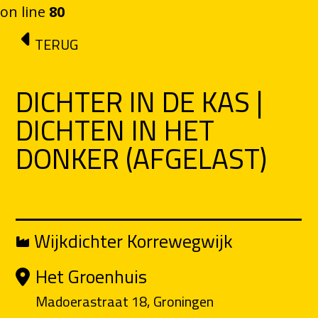
on line
80
Ga naar de inhoud
TERUG
DICHTER IN DE KAS |
DICHTEN IN HET
DONKER (AFGELAST)
Wijkdichter Korrewegwijk
Het Groenhuis
Madoerastraat 18, Groningen