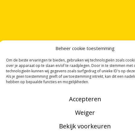
Beheer cookie toestemming
Om de beste ervaringen te bieden, gebruiken wij technologieën zoals cook
over je apparaat op te slaan en/of te raadplegen. Door in te stemmen met
technologieën kunnen wij gegevens zoals surfgedrag of unieke ID's op deze
ONTVANG
VIER GEDICHTEN
PER MAAND
Als je geen toestemming geeft of uw toestemming intrekt, kan dit een nadel
VIA ONZE
NIEUWSBRIEF
!
hebben op bepaalde functies en mogelijkheden.
OF VOLG ONS VIA SOCIALE MEDIA
Accepteren
Weiger
NOORDWOORD
Bekijk voorkeuren
Munnekeholm 2