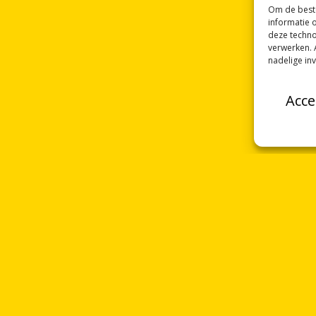
Om de beste
informatie 
deze techno
verwerken. 
nadelige in
Acce