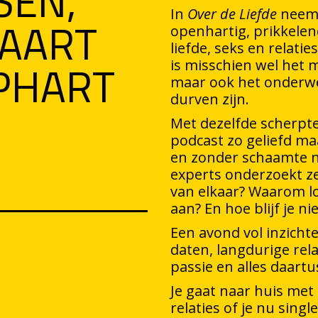
SEN,
LAART
In
Over de Liefde
neemt
openhartig, prikkelen
liefde, seks en relati
PHART
is misschien wel het
maar ook het onderwe
durven zijn.
Met dezelfde scherpt
podcast zo geliefd ma
en zonder schaamte 
experts onderzoekt z
van elkaar? Waarom l
aan? En hoe blijf je n
Een avond vol inzich
daten, langdurige rela
passie en alles daartu
Je gaat naar huis met
relaties of je nu single