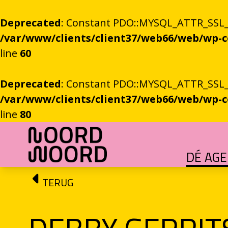
Deprecated
: Constant PDO::MYSQL_ATTR_SSL_CA
/var/www/clients/client37/web66/web/wp
line
60
Deprecated
: Constant PDO::MYSQL_ATTR_SSL_CA
/var/www/clients/client37/web66/web/wp
line
80
Ga naar de inhoud
DÉ AG
HET GROTE GEBEUREN
Festival vol verhalen en ontmoetingen
OEFENINGEN IN HET ONBEKENDE
Literaire community's in Stad en provincie
TALENT­PROGRAMMA
Leertraject voor literair talent
DICHTERS IN DE PRINSEN
Zomers festival vol poëzie e
ROEMTES TUSSEN LIENEN / RÜÜMTE TÜ
GRONINGER STADSDI
De stadsdichter toont Grunn in woo
TERUG