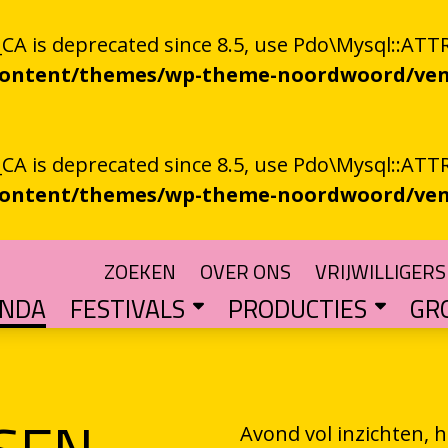
 is deprecated since 8.5, use Pdo\Mysql::ATTR
-content/themes/wp-theme-noordwoord/ven
 is deprecated since 8.5, use Pdo\Mysql::ATTR
-content/themes/wp-theme-noordwoord/ven
ZOEKEN
OVER ONS
VRIJWILLIGERS
ENDA
FESTIVALS
PRODUCTIES
GR
TUIN
n spoken word
SKEN RIEGEN
CHTER
rden
POETRY PROCESSING PARTY
Muzikale poëzie en poëzie vol muziek
Een podium voor streektaal
BESTE GRONINGER BOEK
Groningse literatuur in de schijnwerpers
AUDIO­­PRODUCT
Literatuur die op papie
WAT IS GRONINGS VUUR 
Werken aan het ver
LETTEREN­S
Financiële impuls voo
Avond vol inzichten,