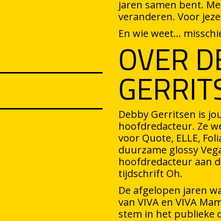
jaren samen bent. Met 
veranderen. Voor jezel
En wie weet… misschie
OVER D
GERRIT
Debby Gerritsen is jo
hoofdredacteur. Ze w
voor Quote, ELLE, Foli
duurzame glossy Vega 
hoofdredacteur aan de
tijdschrift Oh.
De afgelopen jaren w
van VIVA en VIVA Mama
stem in het publieke d