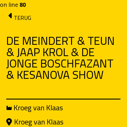
on line
80
Ga naar de inhoud
TERUG
DE MEINDERT & TEUN
& JAAP KROL & DE
JONGE BOSCHFAZANT
& KESANOVA SHOW
Kroeg van Klaas
Kroeg van Klaas