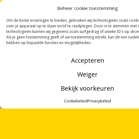
Beheer cookie toestemming
Om de beste ervaringen te bieden, gebruiken wij technologieën zoals cook
over je apparaat op te slaan en/of te raadplegen. Door in te stemmen met
technologieën kunnen wij gegevens zoals surfgedrag of unieke ID's op deze
Als je geen toestemming geeft of uw toestemming intrekt, kan dit een nadel
hebben op bepaalde functies en mogelijkheden.
Accepteren
Weiger
Bekijk voorkeuren
MENU
Cookiebeleid
Privacybeleid
ZOEKEN
OVER ONS
ONTVANG
VIER GEDICHTEN
PER MAAND
VRIJWILLIGERS
VIA ONZE
NIEUWSBRIEF
!