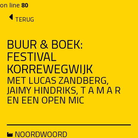
on line
80
Ga naar de inhoud
TERUG
BUUR & BOEK:
FESTIVAL
KORREWEGWIJK
MET LUCAS ZANDBERG,
JAIMY HINDRIKS, T A M A R
EN EEN OPEN MIC
NOORDWOORD