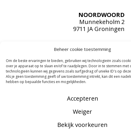
NOORDWOORD
Munnekeholm 2
9711 JA Groningen
Zoeken
Over ons
Beheer cookie toestemming
ANBI
Doneren
Om de beste ervaringen te bieden, gebruiken wij technologieën zoals cook
over je apparaat op te slaan en/of te raadplegen. Door in te stemmen met
Perskit
technologieën kunnen wij gegevens zoals surfgedrag of unieke ID's op deze
Privacybeleid
Als je geen toestemming geeft of uw toestemming intrekt, kan dit een nadel
Cookies
hebben op bepaalde functies en mogelijkheden.
Contact
Accepteren
Weiger
Bekijk voorkeuren