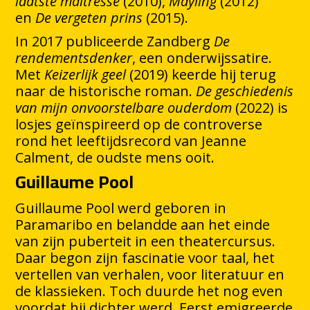
laatste maîtresse
(2010),
Mayling
(2012)
en
De vergeten prins
(2015).
In 2017 publiceerde Zandberg
De
rendementsdenker
, een onderwijssatire.
Met
Keizerlijk geel
(2019) keerde hij terug
naar de historische roman.
De geschiedenis
van mijn onvoorstelbare ouderdom
(2022) is
losjes geïnspireerd op de controverse
rond het leeftijdsrecord van Jeanne
Calment, de oudste mens ooit.
Guillaume Pool
Guillaume Pool werd geboren in
Paramaribo en belandde aan het einde
van zijn puberteit in een theatercursus.
Daar begon zijn fascinatie voor taal, het
vertellen van verhalen, voor literatuur en
de klassieken. Toch duurde het nog even
voordat hij dichter werd. Eerst emigreerde