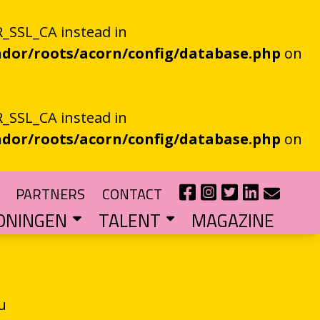
_SSL_CA instead in
dor/roots/acorn/config/database.php
on
_SSL_CA instead in
dor/roots/acorn/config/database.php
on
PARTNERS
CONTACT
ONINGEN
TALENT
MAGAZINE
IE EEN EN AL OOR
r niet kan bestaan
?
haal van je eigen gemeente
TIPENDIUM
r nieuw schrijftalent
POEZIEFIETS­­KNOOPPUNTEN
Poëzie op de fiets met de VERS app
LITERATUUR­­NETWERK NOORD
Samen bereiken we meer mensen
CURSUS: HET ESSAY ALS GRENSGANGER
u