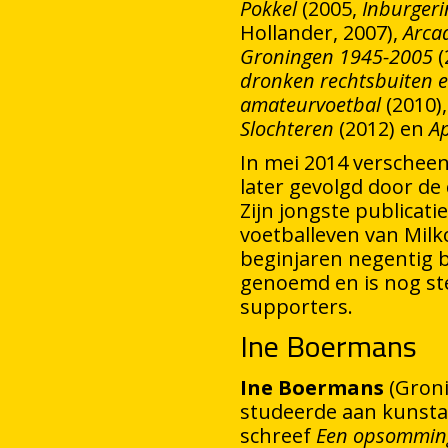
Pokkel
(2005,
Inburger
Hollander, 2007),
Arcad
Groningen 1945-2005
(
dronken rechtsbuiten e
amateurvoetbal
(2010)
Slochteren
(2012) en
Ap
In mei 2014 verschee
later gevolgd door d
Zijn jongste publicatie
voetballeven van Milk
beginjaren negentig 
genoemd en is nog ste
supporters.
Ine Boermans
Ine Boermans
(Groni
studeerde aan kunsta
schreef
Een opsomming