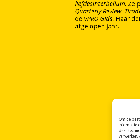
liefdesinterbellum
.
Quarterly Review
,
Tirad
de
VPRO Gids
. Haar d
afgelopen jaar.
Om de beste
informatie 
deze techno
verwerken. 