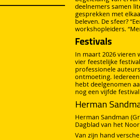
deelnemers samen lite
gesprekken met elkaar
beleven. De sfeer? “E
workshopleiders. “Mens
Festivals
In maart 2026 vieren 
vier feestelijke fest
professionele auteurs
ontmoeting. Iedereen is
hebt deelgenomen aan 
nog een vijfde festiva
Herman Sandm
Herman Sandman (Groni
Dagblad van het Noord
Van zijn hand versc