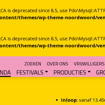
 is deprecated since 8.5, use Pdo\Mysql::ATTR
-content/themes/wp-theme-noordwoord/ven
 is deprecated since 8.5, use Pdo\Mysql::ATTR
-content/themes/wp-theme-noordwoord/ven
ZOEKEN
OVER ONS
VRIJWILLIGERS
ENDA
FESTIVALS
PRODUCTIES
GR
TUIN
n spoken word
SKEN RIEGEN
CHTER
rden
POETRY PROCESSING PARTY
Muzikale poëzie en poëzie vol muziek
Een podium voor streektaal
BESTE GRONINGER BOEK
Groningse literatuur in de schijnwerpers
AUDIO­­PRODUCT
Literatuur die op papie
WAT IS GRONINGS VUUR 
Werken aan het ver
LETTEREN­S
Financiële impuls voo
Inloop
: vanaf 13.45