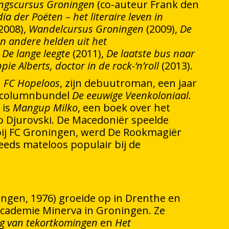
ingscursus Groningen
(co-auteur Frank den
ia der Poëten – het literaire leven in
2008),
Wandelcursus Groningen
(2009),
De
n andere helden uit het
,
De lange leegte
(2011),
De laatste bus naar
pie Alberts, doctor in de rock-‘n’roll
(2013).
n
FC Hopeloos
, zijn debuutroman, een jaar
e columnbundel
De eeuwige Veenkoloniaal
.
 is
Mangup Milko
, een boek over het
o Djurovski. De Macedoniër speelde
bij FC Groningen, werd De Rookmagiër
eds mateloos populair bij de
ngen, 1976) groeide op in Drenthe en
cademie Minerva in Groningen. Ze
 van tekortkomingen
en
Het