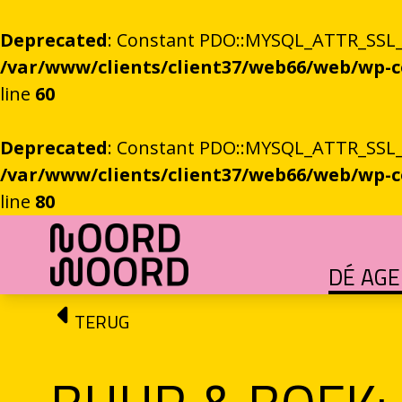
Deprecated
: Constant PDO::MYSQL_ATTR_SSL_CA
/var/www/clients/client37/web66/web/wp
line
60
Deprecated
: Constant PDO::MYSQL_ATTR_SSL_CA
/var/www/clients/client37/web66/web/wp
line
80
Ga naar de inhoud
DÉ AG
HET GROTE GEBEUREN
Festival vol verhalen en ontmoetingen
OEFENINGEN IN HET ONBEKENDE
Literaire community's in Stad en provincie
TALENT­PROGRAMMA
Leertraject voor literair talent
DICHTERS IN DE PRINSEN
Zomers festival vol poëzie e
ROEMTES TUSSEN LIENEN / RÜÜMTE TÜ
GRONINGER STADSDI
De stadsdichter toont Grunn in woo
TERUG