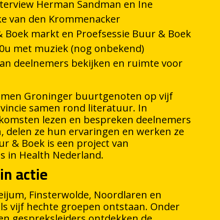
nterview Herman Sandman en Ine
ke van den Krommenacker
 Boek markt en Proefsessie Buur & Boek
0u met muziek (nog onbekend)
an deelnemers bekijken en ruimte voor
omen Groninger buurtgenoten op vijf
ovincie samen rond literatuur. In
nkomsten lezen en bespreken deelnemers
, delen ze hun ervaringen en werken ze
ur & Boek is een project van
in Health Nederland.
in actie
eijum, Finsterwolde, Noordlaren en
ls vijf hechte groepen ontstaan. Onder
ren gespreksleiders ontdekken de