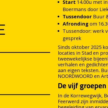
Start
14.00u met i
Boermans door Lie
Tussendoor
Buur &
E
Afronding
om 16.3
Tussendoor: werk v
gesprek
Sinds oktober 2025 k
locaties in Stad en pr
tweewekelijkse bijee
verhalen en gedichten
aan eigen teksten. Bu
NOORDWOORD en Arts 
De vijf groepen 
In de Korrewegwijk, B
Feerwerd zijn inmidde
begeleiding van erva