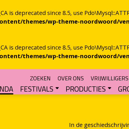
 is deprecated since 8.5, use Pdo\Mysql::ATTR
-content/themes/wp-theme-noordwoord/ven
 is deprecated since 8.5, use Pdo\Mysql::ATTR
-content/themes/wp-theme-noordwoord/ven
ZOEKEN
OVER ONS
VRIJWILLIGERS
ENDA
FESTIVALS
PRODUCTIES
GR
TUIN
n spoken word
SKEN RIEGEN
CHTER
rden
POETRY PROCESSING PARTY
Muzikale poëzie en poëzie vol muziek
Een podium voor streektaal
BESTE GRONINGER BOEK
Groningse literatuur in de schijnwerpers
AUDIO­­PRODUCT
Literatuur die op papie
WAT IS GRONINGS VUUR 
Werken aan het ver
LETTEREN­S
Financiële impuls voo
In de geschiedschrijvi