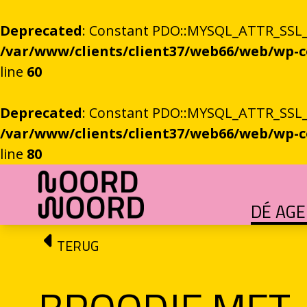
Deprecated
: Constant PDO::MYSQL_ATTR_SSL_CA
/var/www/clients/client37/web66/web/wp
line
60
Deprecated
: Constant PDO::MYSQL_ATTR_SSL_CA
/var/www/clients/client37/web66/web/wp
line
80
Ga naar de inhoud
DÉ AG
HET GROTE GEBEUREN
Festival vol verhalen en ontmoetingen
OEFENINGEN IN HET ONBEKENDE
Literaire community's in Stad en provincie
TALENT­PROGRAMMA
Leertraject voor literair talent
DICHTERS IN DE PRINSEN
Zomers festival vol poëzie e
ROEMTES TUSSEN LIENEN / RÜÜMTE TÜ
GRONINGER STADSDI
De stadsdichter toont Grunn in woo
TERUG