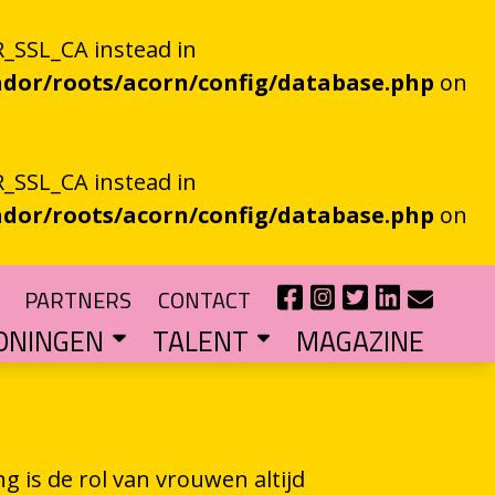
_SSL_CA instead in
dor/roots/acorn/config/database.php
on
_SSL_CA instead in
dor/roots/acorn/config/database.php
on
PARTNERS
CONTACT
ONINGEN
TALENT
MAGAZINE
IE EEN EN AL OOR
r niet kan bestaan
?
haal van je eigen gemeente
TIPENDIUM
r nieuw schrijftalent
POEZIEFIETS­­KNOOPPUNTEN
Poëzie op de fiets met de VERS app
LITERATUUR­­NETWERK NOORD
Samen bereiken we meer mensen
CURSUS: HET ESSAY ALS GRENSGANGER
ng is de rol van vrouwen altijd