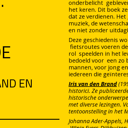
…
onderbelicht gebleven
het keren. Dit boek 
dat ze verdienen. Het
muziek, de wetenschap
en niet zonder uitdag
DE
Deze geschiedenis wo
fietsroutes voeren de 
rol speelden in het l
bedoeld voor een zo 
mannen, voor jong en
iedereen die geïnteres
AND EN
Iris van den Brand
(19
historici. Ze publiceer
historische onderwerpe
met diverse lezingen. 
tentoonstelling in het
Johanna Ader-Appels, H
Winie Evers-Dijkhuizen