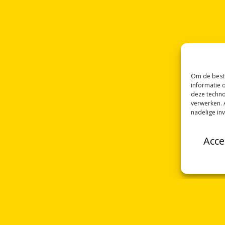
Om de beste
informatie 
deze techno
verwerken. 
nadelige in
Acce