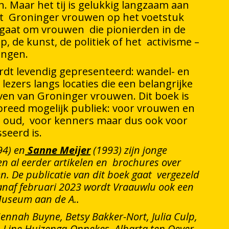
. Maar het tij is gelukkig langzaam aan
zet Groninger vrouwen op het voetstuk
 gaat om vrouwen die pionierden in de
, de kunst, de politiek of het activisme –
ingen.
rdt levendig gepresenteerd: wandel- en
lezers langs locaties die een belangrijke
even van Groninger vrouwen. Dit boek is
breed mogelijk publiek: voor vrouwen en
 oud, voor kenners maar dus ook voor
seerd is.
94) en
Sanne Meijer
(1993) zijn jonge
den al eerder artikelen en brochures over
n. De publicatie van dit boek gaat vergezeld
Vanaf februari 2023 wordt Vraauwlu ook een
 Museum aan de A..
ennah Buyne, Betsy Bakker-Nort, Julia Culp,
, Line Huizenga-Onnekes, Albarta ten Oever,