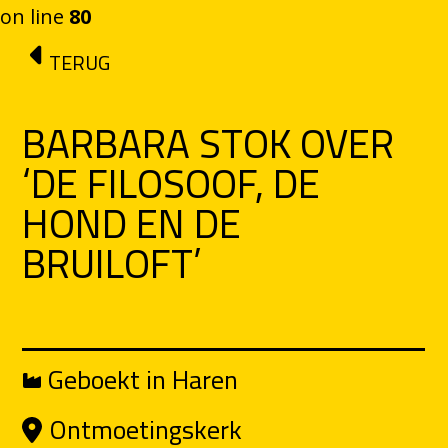
on line
80
Ga naar de inhoud
TERUG
BARBARA STOK OVER
‘DE FILOSOOF, DE
HOND EN DE
BRUILOFT’
Geboekt in Haren
Ontmoetingskerk