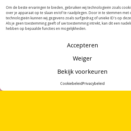
Om de beste ervaringen te bieden, gebruiken wij technologieën zoals cook
over je apparaat op te slaan en/of te raadplegen. Door in te stemmen met
technologieën kunnen wij gegevens zoals surfgedrag of unieke ID's op deze
Als je geen toestemming geeft of uw toestemming intrekt, kan dit een nadel
hebben op bepaalde functies en mogelijkheden.
Accepteren
ONTVANG
VIER GEDICHTEN
PER MAAND
Weiger
VIA ONZE
NIEUWSBRIEF
!
Bekijk voorkeuren
OF VOLG ONS VIA SOCIALE MEDIA
MENU
Cookiebeleid
Privacybeleid
ZOEKEN
OVER ONS
NOORDWOORD
VRIJWILLIGERS
Munnekeholm 2
PARTNERS
9711 JA Groningen
CONTACT