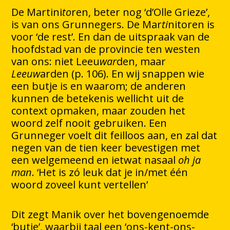
De Martini
to
ren, beter nog ‘d’Olle Grieze’,
is van ons Grunnegers. De Mar
ti
nitoren is
voor ‘de rest’. En dan de uitspraak van de
hoofdstad van de provincie ten westen
van ons: niet Leeu
war
den, maar
Leeuw
arden (p. 106). En wij snappen wie
een butje is en waarom; de anderen
kunnen de betekenis wellicht uit de
context opmaken, maar zouden het
woord zelf nooit gebruiken. Een
Grunneger voelt dit feilloos aan, en zal dat
negen van de tien keer bevestigen met
een welgemeend en ietwat nasaal
oh ja
man
. ‘Het is zó leuk dat je in/met één
woord zoveel kunt vertellen’
Dit zegt Manik over het bovengenoemde
‘butje’, waarbij taal een ‘ons-kent-ons-