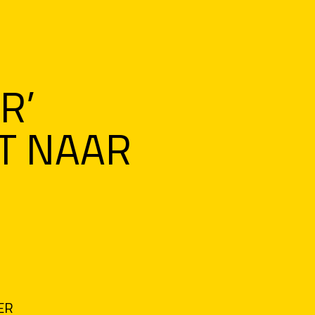
R’
IT NAAR
ER