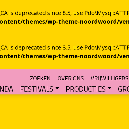
 is deprecated since 8.5, use Pdo\Mysql::ATTR
-content/themes/wp-theme-noordwoord/ven
 is deprecated since 8.5, use Pdo\Mysql::ATTR
-content/themes/wp-theme-noordwoord/ven
ZOEKEN
OVER ONS
VRIJWILLIGERS
ENDA
FESTIVALS
PRODUCTIES
GR
TUIN
n spoken word
SKEN RIEGEN
CHTER
rden
POETRY PROCESSING PARTY
Muzikale poëzie en poëzie vol muziek
Een podium voor streektaal
BESTE GRONINGER BOEK
Groningse literatuur in de schijnwerpers
AUDIO­­PRODUCT
Literatuur die op papie
WAT IS GRONINGS VUUR 
Werken aan het ver
LETTEREN­S
Financiële impuls voo