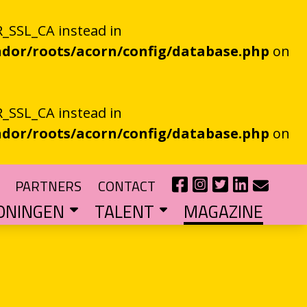
_SSL_CA instead in
dor/roots/acorn/config/database.php
on
_SSL_CA instead in
dor/roots/acorn/config/database.php
on
PARTNERS
CONTACT
ONINGEN
TALENT
MAGAZINE
IE EEN EN AL OOR
r niet kan bestaan
?
haal van je eigen gemeente
TIPENDIUM
r nieuw schrijftalent
POEZIEFIETS­­KNOOPPUNTEN
Poëzie op de fiets met de VERS app
LITERATUUR­­NETWERK NOORD
Samen bereiken we meer mensen
CURSUS: HET ESSAY ALS GRENSGANGER