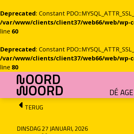
Deprecated
: Constant PDO::MYSQL_ATTR_SSL_CA
/var/www/clients/client37/web66/web/wp
line
60
Deprecated
: Constant PDO::MYSQL_ATTR_SSL_CA
/var/www/clients/client37/web66/web/wp
line
80
Ga naar de inhoud
DÉ AG
HET GROTE GEBEUREN
Festival vol verhalen en ontmoetingen
OEFENINGEN IN HET ONBEKENDE
Literaire community's in Stad en provincie
TALENT­PROGRAMMA
Leertraject voor literair talent
DICHTERS IN DE PRINSEN
Zomers festival vol poëzie e
ROEMTES TUSSEN LIENEN / RÜÜMTE TÜ
GRONINGER STADSDI
De stadsdichter toont Grunn in woo
TERUG
DINSDAG 27 JANUARI, 2026