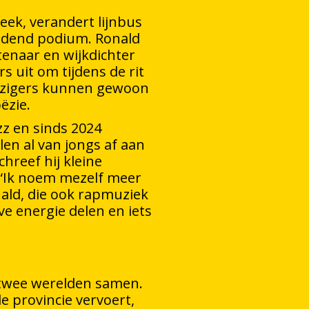
eek, verandert lijnbus
rijdend podium. Ronald
enaar en wijkdichter
 uit om tijdens de rit
izigers kunnen gewoon
ëzie.
zz en sinds 2024
en al van jongs af aan
chreef hij kleine
. “Ik noem mezelf meer
ald, die ook rapmuziek
eve energie delen en iets
 twee werelden samen.
de provincie vervoert,