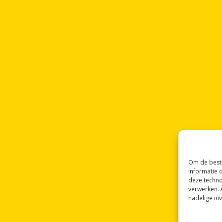
Om de beste
informatie 
deze techno
verwerken. 
nadelige in