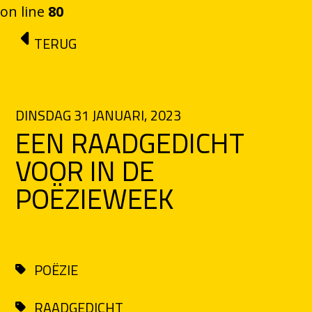
on line
80
Ga naar de inhoud
TERUG
DINSDAG 31 JANUARI, 2023
EEN RAADGEDICHT
VOOR IN DE
POËZIEWEEK
POËZIE
RAADGEDICHT