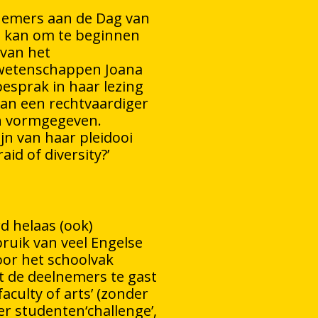
lnemers aan de Dag van
t kan om te beginnen
 van het
wetenschappen Joana
besprak in haar lezing
aan een rechtvaardiger
n vormgegeven.
jn van haar pleidooi
aid of diversity?’
d helaas (ook)
uik van veel Engelse
or het schoolvak
dat de deelnemers te gast
‘faculty of arts’ (zonder
er studenten‘challenge’,