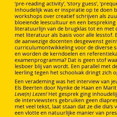
‘pre-reading activity’, ‘story guess’, ‘preque
Inhoudelijk was er inspiratie op te doen 
workshops over creatief schrijven als zu
bloeiende leescultuur en een bespreking
literatuurlijn van de brugklas tot en me
met literatuur als basis voor alle lesstof.
de aanwezige docenten desgewenst geïn
curriculumontwikkeling voor de diverse s
en worden de kerndoelen en referentiek
examenprogramma? Dat is geen stof waa
lesboer blij van wordt. Een parallel met 
leerling tegen het schoolvak dringt zich o
Een verademing was het interview van je
Els Beerten door Nynke de Haan en Marit
Leve(n) Lezen!
Het gesprek ging inhoudelijk
de interviewsters gebruiken geen diaprese
met veel tekst, laat staan dat ze die dia’
een vlotte en natuurlijke manier van pre