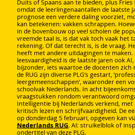
Duits of Spaans aan te bieden, plus Fries 
omdat de leerlingenaantallen de laatste j
prognose een verdere daling voorziet, mo
kan betekenen: vakken schrappen. Hoewe
in de bovenbouw op veel scholen de pop
vreemde taal is, is dat vak toch vaak het 
rekening. Of dat terecht is, is de vraag. 
heeft met andere uitdagingen te maken.
leesvaardigheid is de laatste jaren ook AI
bijzonder, iets waartoe de docenten zic
de RUG zijn diverse PLG’s gestart, ‘profes
leergemeenschappen’, waaronder een vo
schoolvak Nederlands. In acht bijeenko
vraagstukken rondom verantwoord omgaa
Intelligentie bij Nederlands verkend, me
kritisch lezen en schrijfvaardigheid. De e
op donderdag 5 februari, opgeven kan via
Nederlands RUG
. AI: struikelblok of insp
ondertitel van deze PLG.