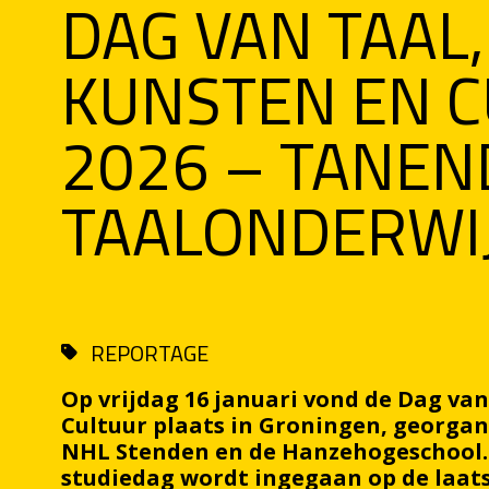
DAG VAN TAAL,
KUNSTEN EN 
2026 – TANEN
TAALONDERWI
REPORTAGE
Op vrijdag 16 januari vond de Dag van
Cultuur plaats in Groningen, georgan
NHL Stenden en de Hanzehogeschool. 
studiedag wordt ingegaan op de laat