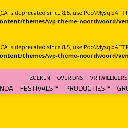
 is deprecated since 8.5, use Pdo\Mysql::ATTR
-content/themes/wp-theme-noordwoord/ven
 is deprecated since 8.5, use Pdo\Mysql::ATTR
-content/themes/wp-theme-noordwoord/ven
ZOEKEN
OVER ONS
VRIJWILLIGERS
ENDA
FESTIVALS
PRODUCTIES
GR
TUIN
n spoken word
SKEN RIEGEN
CHTER
rden
POETRY PROCESSING PARTY
Muzikale poëzie en poëzie vol muziek
Een podium voor streektaal
BESTE GRONINGER BOEK
Groningse literatuur in de schijnwerpers
AUDIO­­PRODUCT
Literatuur die op papie
WAT IS GRONINGS VUUR 
Werken aan het ver
LETTEREN­S
Financiële impuls voo