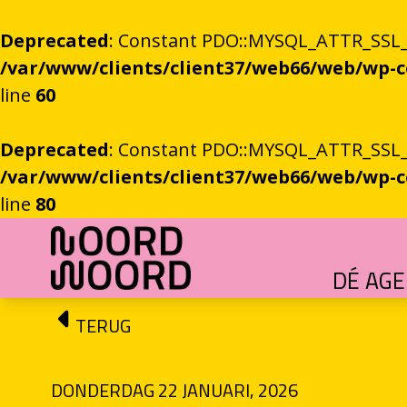
Deprecated
: Constant PDO::MYSQL_ATTR_SSL_CA
/var/www/clients/client37/web66/web/wp
line
60
Deprecated
: Constant PDO::MYSQL_ATTR_SSL_CA
/var/www/clients/client37/web66/web/wp
line
80
Ga naar de inhoud
DÉ AG
HET GROTE GEBEUREN
Festival vol verhalen en ontmoetingen
OEFENINGEN IN HET ONBEKENDE
Literaire community's in Stad en provincie
TALENT­PROGRAMMA
Leertraject voor literair talent
DICHTERS IN DE PRINSEN
Zomers festival vol poëzie e
ROEMTES TUSSEN LIENEN / RÜÜMTE TÜ
GRONINGER STADSDI
De stadsdichter toont Grunn in woo
TERUG
DONDERDAG 22 JANUARI, 2026