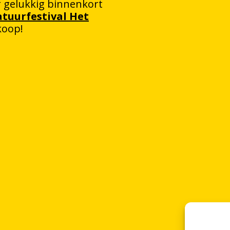
er gelukkig binnenkort
atuurfestival Het
koop!