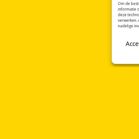
Om de beste
informatie 
deze techno
verwerken. 
nadelige in
Acce