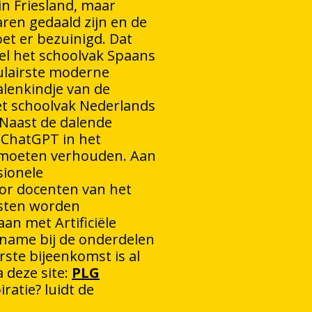
in Friesland, maar
aren gedaald zijn en de
et er bezuinigd. Dat
l het schoolvak Spaans
ulairste moderne
talenkindje van de
Het schoolvak Nederlands
 Naast de dalende
, ChatGPT in het
h moeten verhouden. Aan
sionele
or docenten van het
msten worden
n met Artificiële
t name bij de onderdelen
erste bijeenkomst is al
 deze site:
PLG
iratie? luidt de