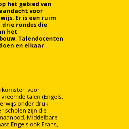
op het gebied van
 aandacht voor
ijs. Er is een ruim
 drie rondes die
an het
bouw. Talendocenten
pdoen en elkaar
enkomsten voor
vreemde talen (Engels,
derwijs onder druk
er scholen zijn die
naanbod. Middelbare
aast Engels ook Frans,