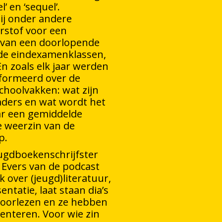
l’ en ‘sequel’.
bij onder andere
urstof voor een
 van een doorlopende
t de eindexamenklassen,
 En zoals elk jaar werden
formeerd over de
choolvakken: wat zijn
aders en wat wordt het
r een gemiddelde
de weerzin van de
p.
ugdboekenschrijfster
 Evers van de podcast
 over (jeugd)literatuur,
ntatie, laat staan dia’s
s voorlezen en ze hebben
senteren. Voor wie zin