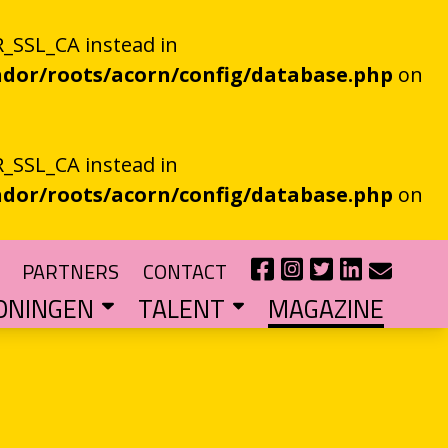
_SSL_CA instead in
dor/roots/acorn/config/database.php
on
_SSL_CA instead in
dor/roots/acorn/config/database.php
on
PARTNERS
CONTACT
ONINGEN
TALENT
MAGAZINE
IE EEN EN AL OOR
r niet kan bestaan
?
haal van je eigen gemeente
TIPENDIUM
r nieuw schrijftalent
POEZIEFIETS­­KNOOPPUNTEN
Poëzie op de fiets met de VERS app
LITERATUUR­­NETWERK NOORD
Samen bereiken we meer mensen
CURSUS: HET ESSAY ALS GRENSGANGER