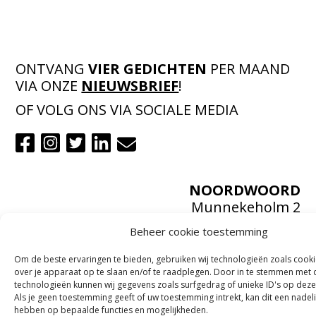
ONTVANG
VIER GEDICHTEN
PER MAAND
VIA ONZE
NIEUWSBRIEF
!
OF VOLG ONS VIA SOCIALE MEDIA
NOORDWOORD
Munnekeholm 2
9711 JA Groningen
Beheer cookie toestemming
Zoeken
Om de beste ervaringen te bieden, gebruiken wij technologieën zoals cook
over je apparaat op te slaan en/of te raadplegen. Door in te stemmen met
Over ons
technologieën kunnen wij gegevens zoals surfgedrag of unieke ID's op deze
ANBI
Als je geen toestemming geeft of uw toestemming intrekt, kan dit een nadel
Doneren
hebben op bepaalde functies en mogelijkheden.
Perskit