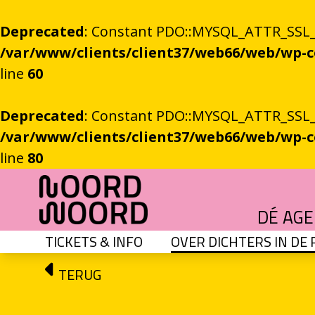
Deprecated
: Constant PDO::MYSQL_ATTR_SSL_CA
/var/www/clients/client37/web66/web/wp
line
60
Deprecated
: Constant PDO::MYSQL_ATTR_SSL_CA
/var/www/clients/client37/web66/web/wp
line
80
Ga naar de inhoud
DÉ AG
TICKETS & INFO
OVER DICHTERS IN DE
HET GROTE GEBEUREN
Festival vol verhalen en ontmoetingen
OEFENINGEN IN HET ONBEKENDE
Literaire community's in Stad en provincie
TALENT­PROGRAMMA
Leertraject voor literair talent
DICHTERS IN DE PRINSEN
Zomers festival vol poëzie e
ROEMTES TUSSEN LIENEN / RÜÜMTE TÜ
GRONINGER STADSDI
De stadsdichter toont Grunn in woo
TERUG