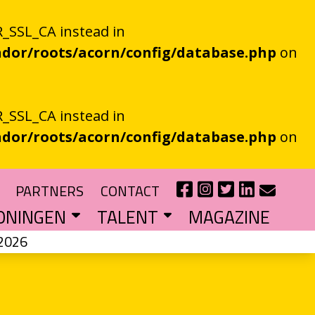
_SSL_CA instead in
dor/roots/acorn/config/database.php
on
_SSL_CA instead in
dor/roots/acorn/config/database.php
on
PARTNERS
CONTACT
ONINGEN
TALENT
MAGAZINE
2026
IE EEN EN AL OOR
r niet kan bestaan
?
haal van je eigen gemeente
TIPENDIUM
r nieuw schrijftalent
POEZIEFIETS­­KNOOPPUNTEN
Poëzie op de fiets met de VERS app
LITERATUUR­­NETWERK NOORD
Samen bereiken we meer mensen
CURSUS: HET ESSAY ALS GRENSGANGER