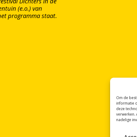
stival Dichters in de
entuin (e.o.) van
het programma staat
.
Om de beste
informatie 
deze techno
verwerken. 
nadelige in