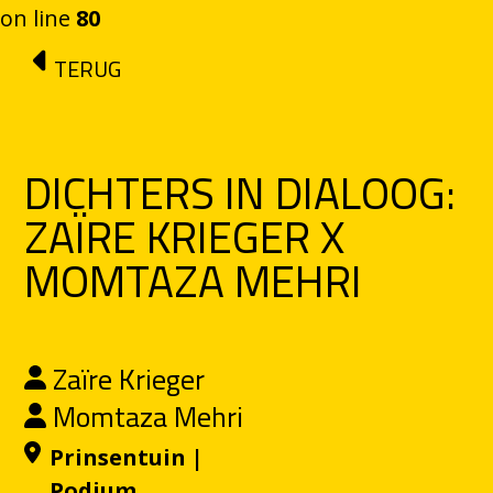
on line
80
Ga naar de inhoud
TERUG
DICHTERS IN DIALOOG:
ZAÏRE KRIEGER X
MOMTAZA MEHRI
Zaïre Krieger
Momtaza Mehri
Prinsentuin |
Podium