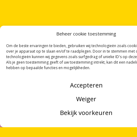
Beheer cookie toestemming
Om de beste ervaringen te bieden, gebruiken wij technologieën zoals cook
over je apparaat op te slaan en/of te raadplegen. Door in te stemmen met
technologieën kunnen wij gegevens zoals surfgedrag of unieke ID's op deze
Als je geen toestemming geeft of uw toestemming intrekt, kan dit een nadel
hebben op bepaalde functies en mogelijkheden.
Accepteren
Weiger
NOORDWOORD
Bekijk voorkeuren
Munnekeholm 2
MENU
9711 JA Groningen
ZOEKEN
Zoeken