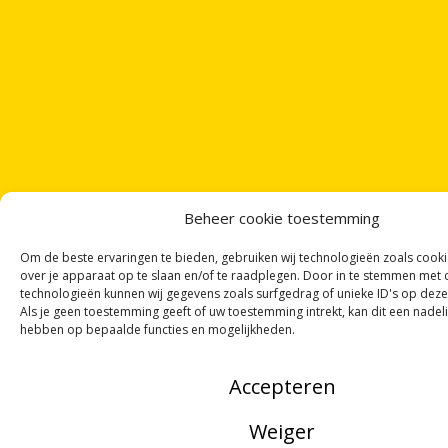
Beheer cookie toestemming
Om de beste ervaringen te bieden, gebruiken wij technologieën zoals cook
over je apparaat op te slaan en/of te raadplegen. Door in te stemmen met
technologieën kunnen wij gegevens zoals surfgedrag of unieke ID's op deze
Als je geen toestemming geeft of uw toestemming intrekt, kan dit een nadel
hebben op bepaalde functies en mogelijkheden.
ONTVANG
VIER GEDICHTEN
PER MAAND
Accepteren
VIA ONZE
NIEUWSBRIEF
!
Weiger
OF VOLG ONS VIA SOCIALE MEDIA