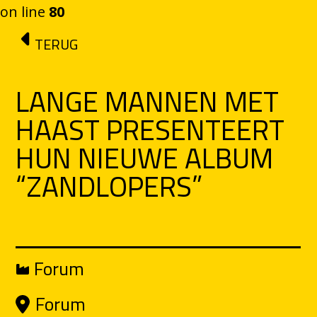
on line
80
Ga naar de inhoud
TERUG
LANGE MANNEN MET
HAAST PRESENTEERT
HUN NIEUWE ALBUM
“ZANDLOPERS”
Forum
Forum