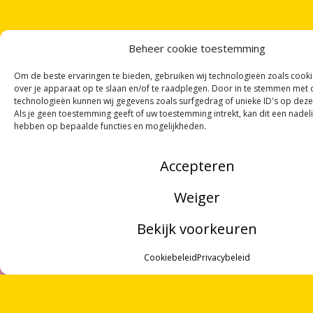
Beheer cookie toestemming
Om de beste ervaringen te bieden, gebruiken wij technologieën zoals cook
over je apparaat op te slaan en/of te raadplegen. Door in te stemmen met
technologieën kunnen wij gegevens zoals surfgedrag of unieke ID's op deze
Als je geen toestemming geeft of uw toestemming intrekt, kan dit een nadel
ONTVANG
VIER GEDICHTEN
PER MAAND
hebben op bepaalde functies en mogelijkheden.
VIA ONZE
NIEUWSBRIEF
!
OF VOLG ONS VIA SOCIALE MEDIA
Accepteren
Weiger
Bekijk voorkeuren
NOORDWOORD
MENU
Munnekeholm 2
Cookiebeleid
Privacybeleid
9711 JA Groningen
ZOEKEN
OVER ONS
Zoeken