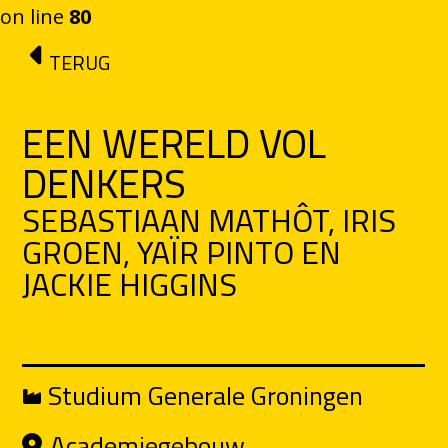
on line
80
Ga naar de inhoud
TERUG
EEN WERELD VOL
DENKERS
SEBASTIAAN MATHÔT, IRIS
GROEN, YAÏR PINTO EN
JACKIE HIGGINS
Studium Generale Groningen
Academiegebouw