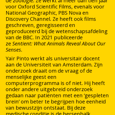
de zoölogie. Ze werkt al meer dan tien jaar
voor Oxford Scientific Films, evenals voor
National Geographic, PBS Nova en
Discovery Channel. Ze heeft ook films
geschreven, geregisseerd en
geproduceerd bij de wetenschapsafdeling
van de BBC. In 2021 publiceerde
ze
Sentient: What Animals Reveal About Our
Senses
.
Yaïr Pinto werkt als universitair docent
aan de Universiteit van Amsterdam. Zijn
onderzoek draait om de vraag of de
menselijke geest een
computerprogramma is of niet. Hij heeft
onder andere uitgebreid onderzoek
gedaan naar patiënten met een ‘gespleten
brein’ om beter te begrijpen hoe eenheid
van bewustzijn ontstaat. Bij deze
medische conditie is de hersenbalk