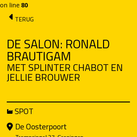
on line
80
Ga naar de inhoud
TERUG
DE SALON: RONALD
BRAUTIGAM
MET SPLINTER CHABOT EN
JELLIE BROUWER
SPOT
De Oosterpoort