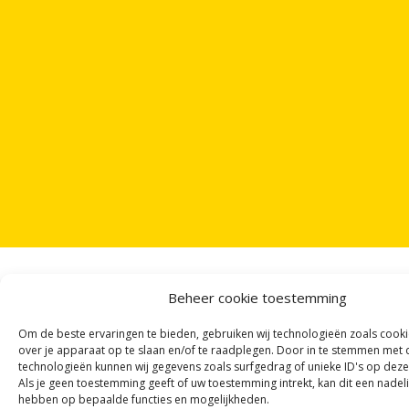
Beheer cookie toestemming
Om de beste ervaringen te bieden, gebruiken wij technologieën zoals cook
ONTVANG
VIER GEDICHTEN
PER MAAND
over je apparaat op te slaan en/of te raadplegen. Door in te stemmen met
VIA ONZE
NIEUWSBRIEF
!
technologieën kunnen wij gegevens zoals surfgedrag of unieke ID's op deze
Als je geen toestemming geeft of uw toestemming intrekt, kan dit een nadel
OF VOLG ONS VIA SOCIALE MEDIA
hebben op bepaalde functies en mogelijkheden.