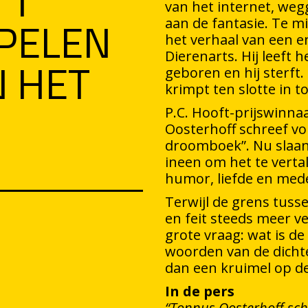
’T
van het internet, we
PELEN
aan de fantasie. Te mi
het verhaal van een en
N HET
Dierenarts. Hij leeft h
geboren en hij sterft
krimpt ten slotte in t
P.C. Hooft-prijswinn
Oosterhoff schreef vo
droomboek”. Nu slaan
ineen om het te vertal
humor, liefde en med
Terwijl de grens tuss
en feit steeds meer v
grote vraag: wat is 
woorden van de dichter
dan een kruimel op d
In de pers
“Tonnus Oosterhoff sch