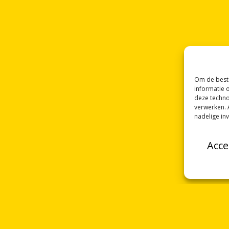
Om de beste
informatie 
deze techno
verwerken. 
nadelige in
Acce