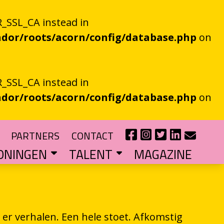
_SSL_CA instead in
dor/roots/acorn/config/database.php
on
_SSL_CA instead in
dor/roots/acorn/config/database.php
on
PARTNERS
CONTACT
ONINGEN
TALENT
MAGAZINE
IE EEN EN AL OOR
r niet kan bestaan
?
haal van je eigen gemeente
TIPENDIUM
r nieuw schrijftalent
POEZIEFIETS­­KNOOPPUNTEN
Poëzie op de fiets met de VERS app
LITERATUUR­­NETWERK NOORD
Samen bereiken we meer mensen
CURSUS: HET ESSAY ALS GRENSGANGER
er verhalen. Een hele stoet. Afkomstig