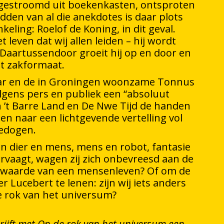
ggestroomd uit boekenkasten, ontsproten
dden van al die anekdotes is daar plots
keling: Roelof de Koning, in dit geval.
et leven dat wij allen leiden – hij wordt
. Daartussendoor groeit hij op en door en
ot zakformaat.
aar en de in Groningen woonzame Tonnus
lgens pers en publiek een “absoluut
 ’t Barre Land en De Nwe Tijd de handen
en naar een lichtgevende vertelling vol
edogen.
en dier en mens, mens en robot, fantasie
ervaagt, wagen zij zich onbevreesd aan de
de waarde van een mensenleven? Of om de
 Lucebert te lenen: zijn wij iets anders
e rok van het universum?
rijft met Op de rok van het universum een