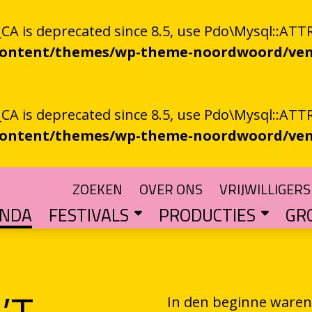
 is deprecated since 8.5, use Pdo\Mysql::ATTR
-content/themes/wp-theme-noordwoord/ven
 is deprecated since 8.5, use Pdo\Mysql::ATTR
-content/themes/wp-theme-noordwoord/ven
ZOEKEN
OVER ONS
VRIJWILLIGERS
ENDA
FESTIVALS
PRODUCTIES
GR
TUIN
n spoken word
SKEN RIEGEN
CHTER
rden
POETRY PROCESSING PARTY
Muzikale poëzie en poëzie vol muziek
Een podium voor streektaal
BESTE GRONINGER BOEK
Groningse literatuur in de schijnwerpers
AUDIO­­PRODUCT
Literatuur die op papie
WAT IS GRONINGS VUUR 
Werken aan het ver
LETTEREN­S
Financiële impuls voo
In den beginne waren 