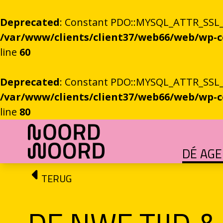
Deprecated
: Constant PDO::MYSQL_ATTR_SSL_CA
/var/www/clients/client37/web66/web/wp
line
60
Deprecated
: Constant PDO::MYSQL_ATTR_SSL_CA
/var/www/clients/client37/web66/web/wp
line
80
Ga naar de inhoud
DÉ AG
HET GROTE GEBEUREN
Festival vol verhalen en ontmoetingen
OEFENINGEN IN HET ONBEKENDE
Literaire community's in Stad en provincie
TALENT­PROGRAMMA
Leertraject voor literair talent
DICHTERS IN DE PRINSEN
Zomers festival vol poëzie e
ROEMTES TUSSEN LIENEN / RÜÜMTE TÜ
GRONINGER STADSDI
De stadsdichter toont Grunn in woo
TERUG