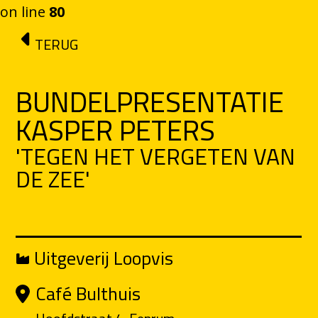
on line
80
Ga naar de inhoud
TERUG
BUNDELPRESENTATIE
KASPER PETERS
'TEGEN HET VERGETEN VAN
DE ZEE'
Uitgeverij Loopvis
Café Bulthuis