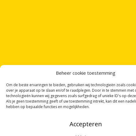
Beheer cookie toestemming
Om de beste ervaringen te bieden, gebruiken wij technologieën zoals cook
over je apparaat op te slaan en/of te raadplegen. Door in te stemmen met
technologieën kunnen wij gegevens zoals surfgedrag of unieke ID's op deze
Als je geen toestemming geeft of uw toestemming intrekt, kan dit een nadel
hebben op bepaalde functies en mogelijkheden.
ONTVANG
VIER GEDICHTEN
PER MAAND
Accepteren
VIA ONZE
NIEUWSBRIEF
!