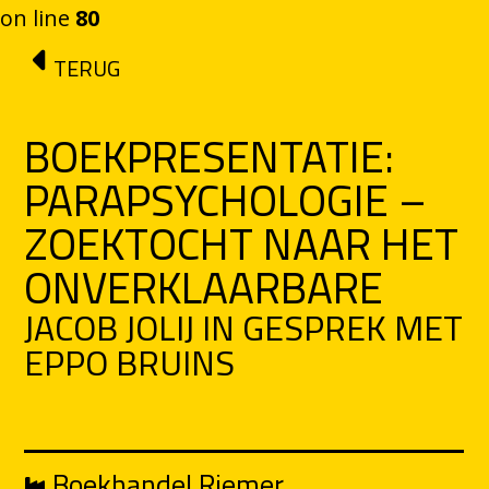
on line
80
Ga naar de inhoud
TERUG
BOEKPRESENTATIE:
PARAPSYCHOLOGIE –
ZOEKTOCHT NAAR HET
ONVERKLAARBARE
JACOB JOLIJ IN GESPREK MET
EPPO BRUINS
Boekhandel Riemer