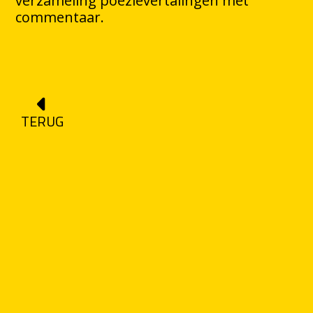
verzameling poëzievertalingen met
commentaar.
TERUG