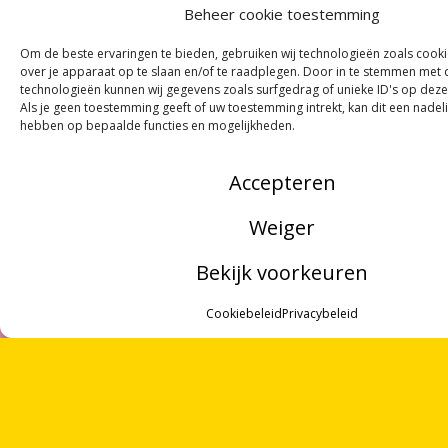
Beheer cookie toestemming
ONTVANG
VIER GEDICHTEN
PER MAAND
VIA ONZE
NIEUWSBRIEF
!
Om de beste ervaringen te bieden, gebruiken wij technologieën zoals cook
over je apparaat op te slaan en/of te raadplegen. Door in te stemmen met
OF VOLG ONS VIA SOCIALE MEDIA
technologieën kunnen wij gegevens zoals surfgedrag of unieke ID's op deze
Als je geen toestemming geeft of uw toestemming intrekt, kan dit een nadel
hebben op bepaalde functies en mogelijkheden.
Accepteren
NOORDWOORD
Weiger
Munnekeholm 2
9711 JA Groningen
Bekijk voorkeuren
MENU
Zoeken
Cookiebeleid
Privacybeleid
Over ons
ANBI
ZOEKEN
Doneren
OVER ONS
Perskit
Privacybeleid
VRIJWILLIGERS
Cookies
PARTNERS
Contact