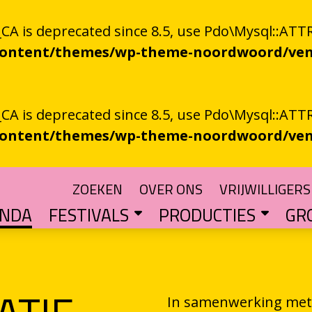
 is deprecated since 8.5, use Pdo\Mysql::ATTR
-content/themes/wp-theme-noordwoord/ven
 is deprecated since 8.5, use Pdo\Mysql::ATTR
-content/themes/wp-theme-noordwoord/ven
ZOEKEN
OVER ONS
VRIJWILLIGERS
ENDA
FESTIVALS
PRODUCTIES
GR
TUIN
n spoken word
SKEN RIEGEN
CHTER
rden
POETRY PROCESSING PARTY
Muzikale poëzie en poëzie vol muziek
Een podium voor streektaal
BESTE GRONINGER BOEK
Groningse literatuur in de schijnwerpers
AUDIO­­PRODUCT
Literatuur die op papie
WAT IS GRONINGS VUUR 
Werken aan het ver
LETTEREN­S
Financiële impuls voo
In samenwerking met