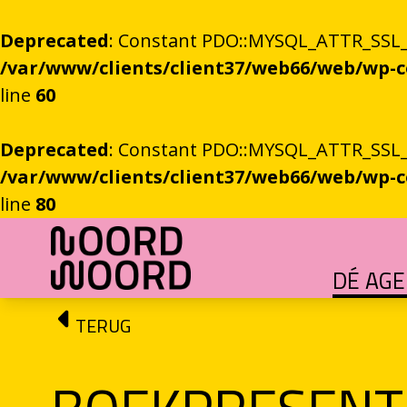
Deprecated
: Constant PDO::MYSQL_ATTR_SSL_CA
/var/www/clients/client37/web66/web/wp
line
60
Deprecated
: Constant PDO::MYSQL_ATTR_SSL_CA
/var/www/clients/client37/web66/web/wp
line
80
Ga naar de inhoud
DÉ AG
HET GROTE GEBEUREN
Festival vol verhalen en ontmoetingen
OEFENINGEN IN HET ONBEKENDE
Literaire community's in Stad en provincie
TALENT­PROGRAMMA
Leertraject voor literair talent
DICHTERS IN DE PRINSEN
Zomers festival vol poëzie e
ROEMTES TUSSEN LIENEN / RÜÜMTE TÜ
GRONINGER STADSDI
De stadsdichter toont Grunn in woo
TERUG