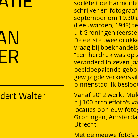
ATIE
sociëteit de Harmonie
schrijver en fotograa
september om 19.30 u
AN
(Leeuwarden, 1943) te
uit Groningen (eerste
De eerste twee drukke
ER
vraag bij boekhandels
“Een herdruk was op z
veranderd in zeven jaa
beeldbepalende gebo
gewijzigde verkeerssit
binnenstad. Ik besloo
dert Walter
Vanaf 2012 werkt Mul
hij 100 archieffoto’s 
locaties opnieuw foto
Groningen, Amsterda
Utrecht.
Met de nieuwe foto’s k