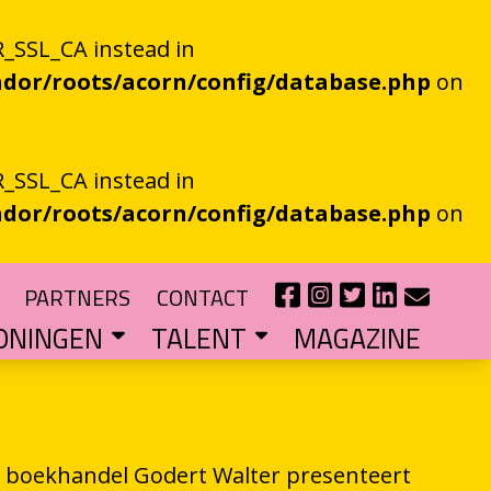
_SSL_CA instead in
dor/roots/acorn/config/database.php
on
_SSL_CA instead in
dor/roots/acorn/config/database.php
on
PARTNERS
CONTACT
ONINGEN
TALENT
MAGAZINE
IE EEN EN AL OOR
r niet kan bestaan
?
haal van je eigen gemeente
TIPENDIUM
r nieuw schrijftalent
POEZIEFIETS­­KNOOPPUNTEN
Poëzie op de fiets met de VERS app
LITERATUUR­­NETWERK NOORD
Samen bereiken we meer mensen
CURSUS: HET ESSAY ALS GRENSGANGER
 boekhandel Godert Walter presenteert