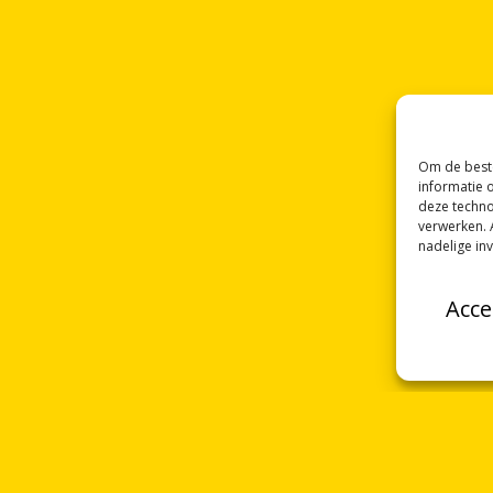
Om de beste
informatie 
deze techno
verwerken. 
nadelige in
Acce