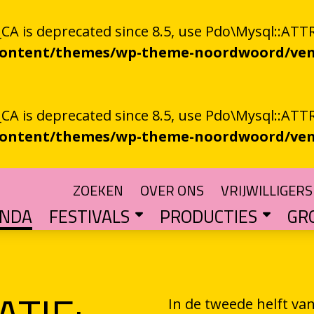
 is deprecated since 8.5, use Pdo\Mysql::ATTR
-content/themes/wp-theme-noordwoord/ven
 is deprecated since 8.5, use Pdo\Mysql::ATTR
-content/themes/wp-theme-noordwoord/ven
ZOEKEN
OVER ONS
VRIJWILLIGERS
ENDA
FESTIVALS
PRODUCTIES
GR
TUIN
n spoken word
SKEN RIEGEN
CHTER
rden
POETRY PROCESSING PARTY
Muzikale poëzie en poëzie vol muziek
Een podium voor streektaal
BESTE GRONINGER BOEK
Groningse literatuur in de schijnwerpers
AUDIO­­PRODUCT
Literatuur die op papie
WAT IS GRONINGS VUUR 
Werken aan het ver
LETTEREN­S
Financiële impuls voo
In de tweede helft va