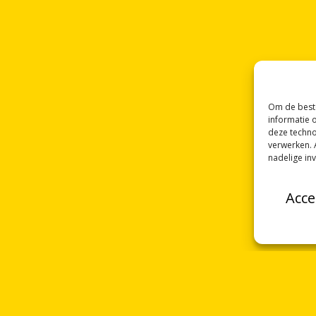
Om de beste
informatie 
deze techno
verwerken. 
nadelige in
Acce