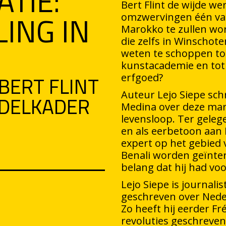
TIE:
Bert Flint de wijde we
ING IN
omzwervingen één van
Marokko te zullen wor
die zelfs in Winschoten
weten te schoppen to
kunstacademie en tot 
BERT FLINT
erfgoed?
BDELKADER
Auteur Lejo Siepe sch
Medina over deze mar
levensloop. Ter geleg
en als eerbetoon aan 
expert op het gebied
Benali worden geïnte
belang dat hij had vo
Lejo Siepe is journali
geschreven over Nede
Zo heeft hij eerder Fr
revoluties geschreven