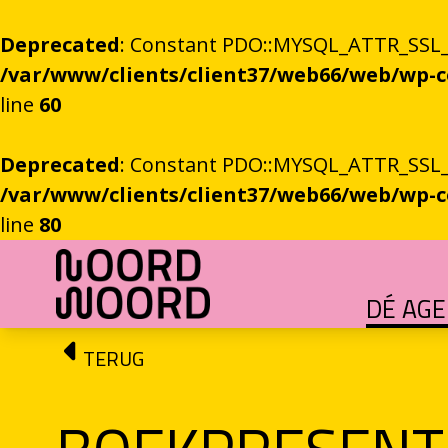
Deprecated
: Constant PDO::MYSQL_ATTR_SSL_CA
/var/www/clients/client37/web66/web/wp
line
60
Deprecated
: Constant PDO::MYSQL_ATTR_SSL_CA
/var/www/clients/client37/web66/web/wp
line
80
Ga naar de inhoud
DÉ AG
HET GROTE GEBEUREN
Festival vol verhalen en ontmoetingen
OEFENINGEN IN HET ONBEKENDE
Literaire community's in Stad en provincie
TALENT­PROGRAMMA
Leertraject voor literair talent
DICHTERS IN DE PRINSEN
Zomers festival vol poëzie e
ROEMTES TUSSEN LIENEN / RÜÜMTE TÜ
GRONINGER STADSDI
De stadsdichter toont Grunn in woo
TERUG