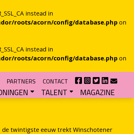
_SSL_CA instead in
dor/roots/acorn/config/database.php
on
_SSL_CA instead in
dor/roots/acorn/config/database.php
on
PARTNERS
CONTACT
ONINGEN
TALENT
MAGAZINE
IE EEN EN AL OOR
r niet kan bestaan
?
haal van je eigen gemeente
TIPENDIUM
r nieuw schrijftalent
POEZIEFIETS­­KNOOPPUNTEN
Poëzie op de fiets met de VERS app
LITERATUUR­­NETWERK NOORD
Samen bereiken we meer mensen
CURSUS: HET ESSAY ALS GRENSGANGER
n de twintigste eeuw trekt Winschotener