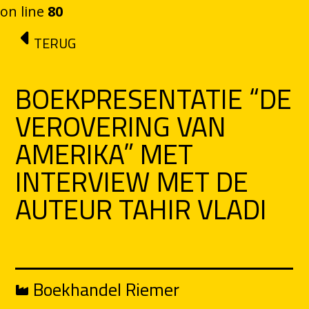
on line
80
Ga naar de inhoud
TERUG
BOEKPRESENTATIE “DE
VEROVERING VAN
AMERIKA” MET
INTERVIEW MET DE
AUTEUR TAHIR VLADI
Boekhandel Riemer