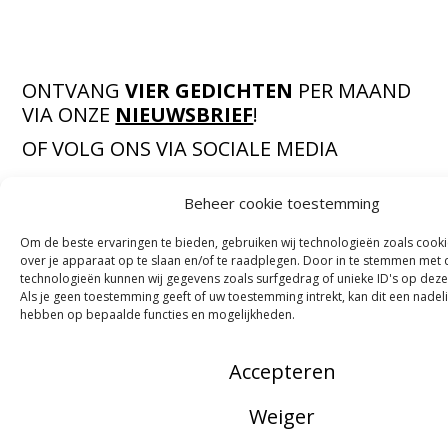
ONTVANG
VIER GEDICHTEN
PER MAAND
VIA ONZE
NIEUWSBRIEF
!
OF VOLG ONS VIA SOCIALE MEDIA
Beheer cookie toestemming
Om de beste ervaringen te bieden, gebruiken wij technologieën zoals cook
NOORDWOORD
over je apparaat op te slaan en/of te raadplegen. Door in te stemmen met
technologieën kunnen wij gegevens zoals surfgedrag of unieke ID's op deze
Munnekeholm 2
Als je geen toestemming geeft of uw toestemming intrekt, kan dit een nadel
9711 JA Groningen
hebben op bepaalde functies en mogelijkheden.
Zoeken
Accepteren
Over ons
ANBI
Weiger
Doneren
Perskit