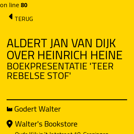
on line
80
Ga naar de inhoud
TERUG
ALDERT JAN VAN DIJK
OVER HEINRICH HEINE
BOEKPRESENTATIE 'TEER
REBELSE STOF'
Godert Walter
Walter's Bookstore