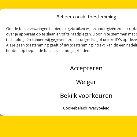
Beheer cookie toestemming
Om de beste ervaringen te bieden, gebruiken wij technologieën zoals cook
over je apparaat op te slaan en/of te raadplegen. Door in te stemmen met
technologieën kunnen wij gegevens zoals surfgedrag of unieke ID's op deze
Als je geen toestemming geeft of uw toestemming intrekt, kan dit een nadel
ONTVANG
VIER GEDICHTEN
PER MAAND
hebben op bepaalde functies en mogelijkheden.
VIA ONZE
NIEUWSBRIEF
!
OF VOLG ONS VIA SOCIALE MEDIA
Accepteren
Weiger
Bekijk voorkeuren
NOORDWOORD
MENU
Munnekeholm 2
Cookiebeleid
Privacybeleid
9711 JA Groningen
ZOEKEN
OVER ONS
Zoeken
Over ons