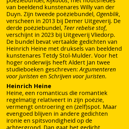
poëziebundel,
Kijkdoos
, met houtsnedes
van beeldend kunstenares Willy van der
Duyn. Zijn tweede poëziebundel,
Ogenblik
,
verscheen in 2013 bij Demer Uitgeverij. De
derde poëziebundel,
Teer rebelse stof
,
verschijnt in 2023 bij Uitgeverij Vliedorp.
De bundel bevat vertaalde gedichten van
Heinrich Heine met druksels van beeldend
kunstenares Tetdy Stol-Mulder. Voor het
hoger onderwijs heeft Aldert Jan twee
studieboeken geschreven:
Argumenteren
voor juristen
en
Schrijven voor juristen
.
Heinrich Heine
Heine, een romanticus die romantiek
regelmatig relativeert in zijn poëzie,
vermengt ontroering en (zelf)spot. Maar
evengoed blijven in andere gedichten
ironie en spitsvondigheid op de
achtergrond. Dan gaat het gedicht