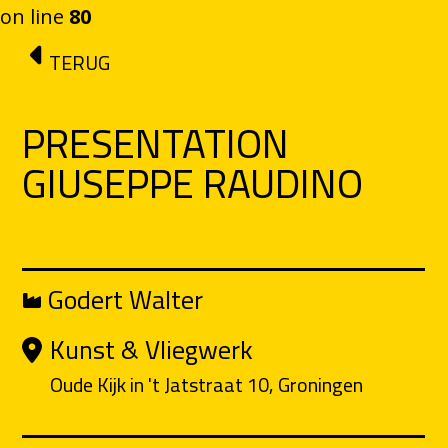
on line
80
Ga naar de inhoud
TERUG
PRESENTATION
GIUSEPPE RAUDINO
Godert Walter
Kunst & Vliegwerk
Oude Kijk in 't Jatstraat 10, Groningen