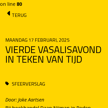
on line
80
Ga naar de inhoud
TERUG
MAANDAG 17 FEBRUARI, 2025
VIERDE VASALISAVOND
IN TEKEN VAN TIJD
SFEERVERSLAG
Door: Joke Aartsen
Bij boekhandel Daan Nijman in Roden