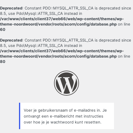
Deprecated
: Constant PDO::MYSQL_ATTR_SSL_CA is deprecated since
8.5, use Pdo\Mysql::ATTR_SSL_CA instead in
/var/www/clients/client37/web66/web/wp-content/themes/wp-
theme-noordwoord/vendor/roots/acorn/config/database.php
on line
60
Deprecated
: Constant PDO::MYSQL_ATTR_SSL_CA is deprecated since
8.5, use Pdo\Mysql::ATTR_SSL_CA instead in
/var/www/clients/client37/web66/web/wp-content/themes/wp-
theme-noordwoord/vendor/roots/acorn/config/database.php
on line
80
Wachtwoord
kwijt
Voer je gebruikersnaam of e-mailadres in. Je
ontvangt een e-mailbericht met instructies
over hoe je je wachtwoord kunt resetten.